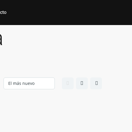
cto
a