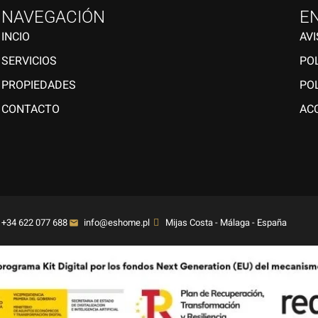
NAVEGACIÓN
E
INCIO
AV
SERVICIOS
POL
PROPIEDADES
POL
CONTACTO
ACC
+34 622 077 688
info@eshome.pl
Mijas Costa - Málaga - España