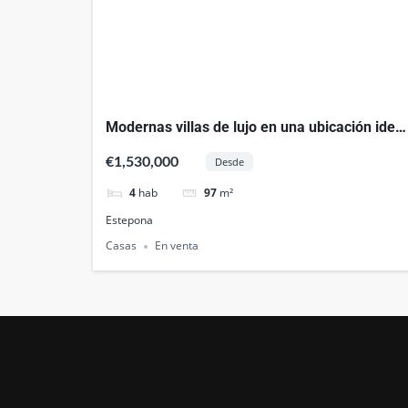
Modernas villas de lujo en una ubicación ideal
en la Nueva Milla de Oro, Estepona
€1,530,000
Desde
4
hab
97
m²
Estepona
Casas
En venta