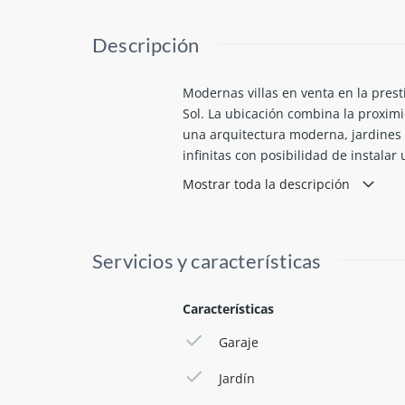
Descripción
Modernas villas en venta en la prest
Sol. La ubicación combina la proximid
una arquitectura moderna, jardines 
infinitas con posibilidad de instalar
perfectamente con el estilo de vida
Mostrar toda la descripción
Localización:
A 10 minutos de Marbella.
Servicios y características
A 40 minutos del aeropuerto 
A 2 KM de Escuela Internacion
A menos de 10 minutos de las 
Características
A pocos minutos de Puerto Ban
Garaje
Para los amantes del golf:
Jardín
Vecindario directo de Atalaya 
Hasta 9 Campos de golf en un 