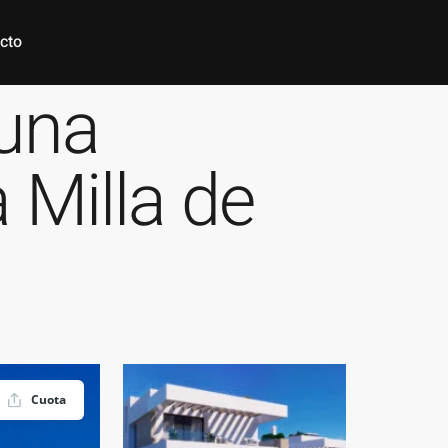
cto
 una
 Milla de
Cuota