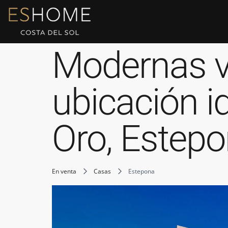
Modernas vi
ubicación i
Oro, Estep
En venta
Casas
Estepona