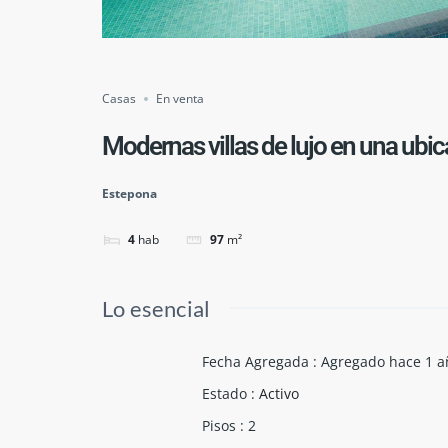
Casas
En venta
Modernas villas de lujo en una ubic
Estepona
4
hab
97
m²
Lo esencial
Fecha Agregada
:
Agregado hace 1 a
Estado
:
Activo
Pisos
:
2