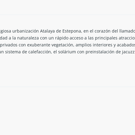
igiosa urbanización Atalaya de Estepona, en el corazón del llamado
ad a la naturaleza con un rápido acceso a las principales atraccion
privados con exuberante vegetación, amplios interiores y acabados 
 un sistema de calefacción, el solárium con preinstalación de jacuzz
 mediterráneo.
de Málaga
al de Atalaya
playas de arena de Saladillo y Guadalmansa
ús y de las boutiques de Millas de Oro
Golf & Country Club
radio de 4 KM: El paraíso, El campanario, Guadalmina, Marbella Clu