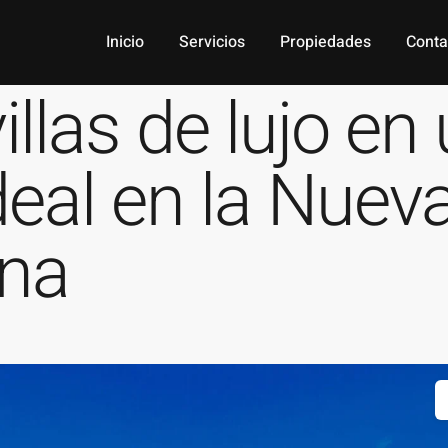
Inicio
Servicios
Propiedades
Conta
llas de lujo en
deal en la Nueva
ona