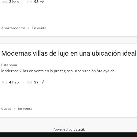
2
hab
98
m²
Apartamentos
En venta
Modernas villas de lujo en una ubicación idea
Milla de Oro, Estepona
Estepona
Modernas villas en venta en la prestigiosa urbanización Atalaya de...
4
hab
97
m²
Casas
En venta
Powered by
Estatik