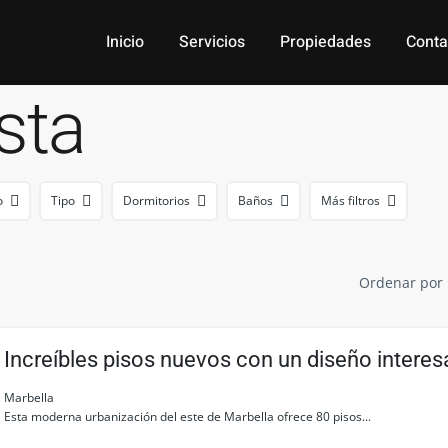
Inicio
Servicios
Propiedades
Conta
sta
o
Tipo
Dormitorios
Baños
Más filtros
Ordenar por
Increíbles pisos nuevos con un diseño interes
un entorno natural, Marbella
Marbella
Esta moderna urbanización del este de Marbella ofrece 80 pisos...